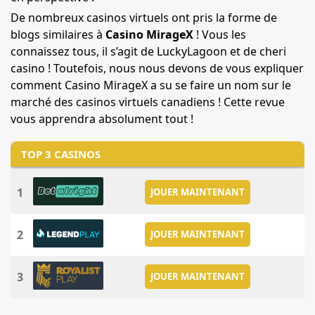
De nombreux casinos virtuels ont pris la forme de
blogs similaires à
Casino MirageX
! Vous les
connaissez tous, il s’agit de LuckyLagoon et de cheri
casino ! Toutefois, nous nous devons de vous expliquer
comment Casino MirageX a su se faire un nom sur le
marché des casinos virtuels canadiens ! Cette revue
vous apprendra absolument tout !
TOP 3 CASINOS
1
JOUER MAINTENANT
2
JOUER MAINTENANT
3
JOUER MAINTENANT