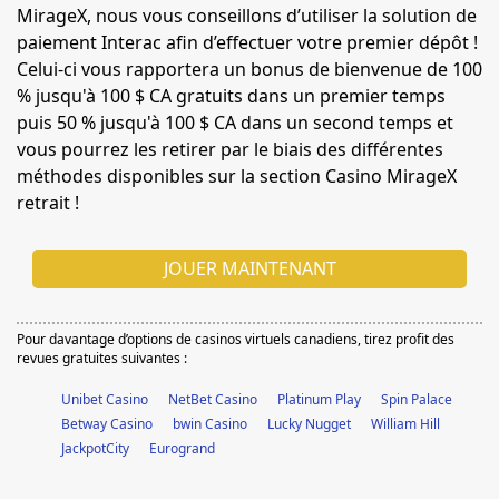
MirageX, nous vous conseillons d’utiliser la solution de
paiement Interac afin d’effectuer votre premier dépôt !
Celui-ci vous rapportera un bonus de bienvenue de 100
% jusqu'à 100 $ CA gratuits dans un premier temps
puis 50 % jusqu'à 100 $ CA dans un second temps et
vous pourrez les retirer par le biais des différentes
méthodes disponibles sur la section Casino MirageX
retrait !
JOUER MAINTENANT
Pour davantage d’options de casinos virtuels canadiens, tirez profit des
revues gratuites suivantes :
Unibet Casino
NetBet Casino
Platinum Play
Spin Palace
Betway Casino
bwin Casino
Lucky Nugget
William Hill
JackpotCity
Eurogrand