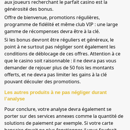
aux joueurs recherchant le parfait casino est la
générosité des bonus.
Offre de bienvenue, promotions régulières,
programme de fidélité et même club VIP : une large
gamme de récompenses devra être à la clé.
Si les bonus devront être réguliers et généreux, le
point à ne surtout pas négliger sont également les
conditions de déblocage de ces offres. Attention à ce
que le casino soit raisonnable : il ne devra pas vous
demander de rejouer plus de 50 fois les montants
offerts, et ne devra pas limiter les gains à la clé
pouvant découler des promotions.
Les autres produits à ne pas négliger durant
l’analyse
Pour conclure, votre analyse devra également se
porter sur des services annexes comme la quantité de
solutions de paiement par exemple. Si votre carte