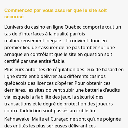
Commencez par vous assurer que le site soit
sécurisé
L’univers du casino en ligne Quebec comporte tout un
tas de d’interfaces à la qualité parfois
malheureusement inégale… Il convient donc en
premier lieu de s’assurer de ne pas tomber sur une
arnaque en contrôlant que le site en question soit
certifié par une entité fiable.
Plusieurs autorités de régulation des jeux de hasard en
ligne s’attèlent à délivrer aux différents casinos
québécois des licences d’opérer. Pour obtenir ces
dernières, les sites doivent subir une batterie d’audits
via lesquels la fiabilité des jeux, la sécurité des
transactions et le degré de protection des joueurs
contre l’addiction sont passés au crible fin.
Kahnawake, Malte et Curaçao ne sont qu’une poignée
des entités les plus sérieuses délivrant ces