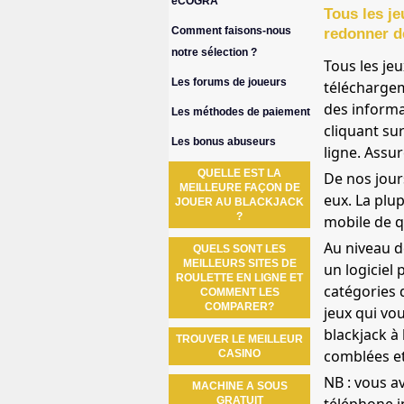
eCOGRA
Tous les je
Comment faisons-nous
redonner de
notre sélection ?
Tous les je
Les forums de joueurs
téléchargem
des informa
Les méthodes de paiement
cliquant sur
Les bonus abuseurs
ligne. Assu
QUELLE EST LA
De nos jour
MEILLEURE FAÇON DE
eux. La plu
JOUER AU BLACKJACK
?
mobile de q
Au niveau d
QUELS SONT LES
MEILLEURS SITES DE
un logiciel
ROULETTE EN LIGNE ET
catégories 
COMMENT LES
COMPARER?
jeux qui vou
blackjack à 
TROUVER LE MEILLEUR
comblées et
CASINO
NB : vous av
MACHINE A SOUS
GRATUIT