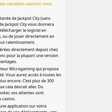
nçais canadien sauront vous
ntanée de Jackpot City (sans
 de Jackpot City vous donnera
élécharger le logiciel en
id, ou de jouer directement en
out ralentissement.
férées directement depuis chez
donc pour la plupart une version
vantages.
’éditeur Microgaming qui propose
té. Vous aurez accès à toutes les
lus encore. C’est plus de 300
e cela devrait aller. Du
poker, vos attentes sont
 casino.
 une application sur votre