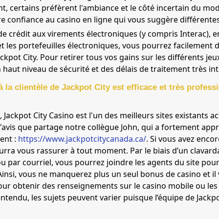
t, certains préfèrent l'ambiance et le côté incertain du mod
re confiance au casino en ligne qui vous suggère différen
de crédit aux virements électroniques (y compris Interac), e
t les portefeuilles électroniques, vous pourrez facilement 
ackpot City. Pour retirer tous vos gains sur les différents jeu
 haut niveau de sécurité et des délais de traitement très in
à la clientèle de Jackpot City est efficace et très profes
, Jackpot City Casino est l'un des meilleurs sites existants 
'avis que partage notre collègue John, qui a fortement app
ent :
https://www.jackpotcitycanada.ca/
. Si vous avez encor
urra vous rassurer à tout moment. Par le biais d’un clavarda
u par courriel, vous pourrez joindre les agents du site pour
Ainsi, vous ne manquerez plus un seul bonus de casino et il
pour obtenir des renseignements sur le casino mobile ou les
ntendu, les sujets peuvent varier puisque l’équipe de Jackpo