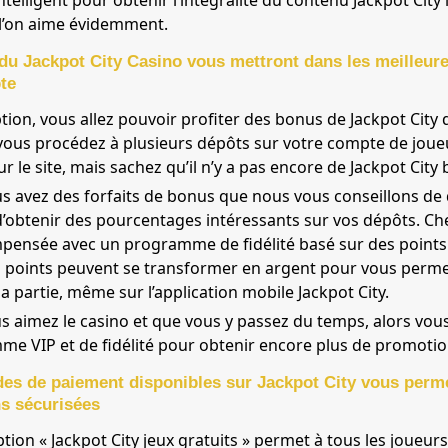
ntelligent pour obtenir l’intégralité du contenu Jackpot Cit
l’on aime évidemment.
du Jackpot City Casino vous mettront dans les meilleure
te
iption, vous allez pouvoir profiter des bonus de Jackpot City
 vous procédez à plusieurs dépôts sur votre compte de joueu
r le site, mais sachez qu’il n’y a pas encore de Jackpot Cit
us avez des forfaits de bonus que nous vous conseillons de 
’obtenir des pourcentages intéressants sur vos dépôts. Chez 
pensée avec un programme de fidélité basé sur des points
s points peuvent se transformer en argent pour vous perme
a partie, même sur l’application mobile Jackpot City.
ous aimez le casino et que vous y passez du temps, alors vo
e VIP et de fidélité pour obtenir encore plus de promotio
es de paiement disponibles sur Jackpot City vous permet
ns sécurisées
tion « Jackpot City jeux gratuits » permet à tous les joueurs 