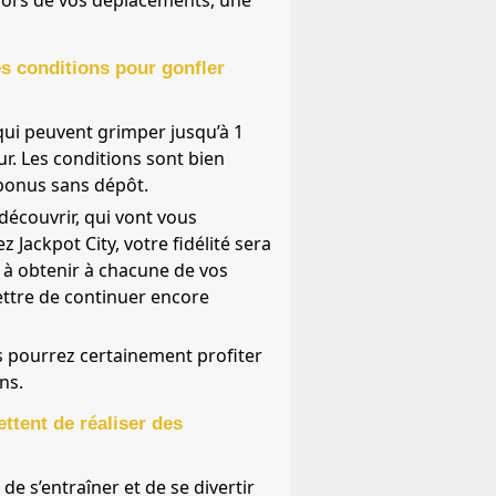
y lors de vos déplacements, une
s conditions pour gonfler
 qui peuvent grimper jusqu’à 1
r. Les conditions sont bien
y bonus sans dépôt.
découvrir, qui vont vous
Jackpot City, votre fidélité sera
 à obtenir à chacune de vos
ttre de continuer encore
us pourrez certainement profiter
ns.
tent de réaliser des
de s’entraîner et de se divertir