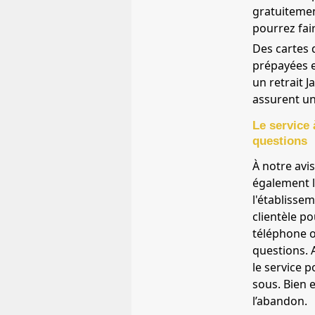
gratuitemen
pourrez fai
Des cartes 
prépayées e
un retrait J
assurent un
Le service 
questions
À notre avis
également l
l'établissem
clientèle po
téléphone o
questions. 
le service 
sous. Bien e
l’abandon.