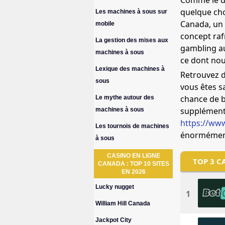
Comme le di
quelque cho
Les machines à sous sur
Canada, un 
mobile
concept rafr
La gestion des mises aux
gambling au
machines à sous
ce dont nou
Lexique des machines à
Retrouvez d
sous
vous êtes sa
chance de b
Le mythe autour des
supplémenta
machines à sous
https://www
Les tournois de machines
énormément 
à sous
CASINO EN LIGNE
TOP 3 C
CANADA : TOP 10 SITES
EN 2026
Lucky nugget
1
William Hill Canada
Jackpot City