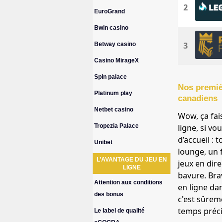
2
EuroGrand
Bwin casino
3
Betway casino
Casino MirageX
Spin palace
Nos premièr
Platinum play
canadiens
Netbet casino
Wow, ça fai
Tropezia Palace
ligne, si vo
d’accueil :
Unibet
lounge, un 
L’AVANTAGE DU JEU EN
jeux en dire
LIGNE
bavure. Bra
Attention aux conditions
en ligne dan
des bonus
c'est sûreme
temps préci
Le label de qualité