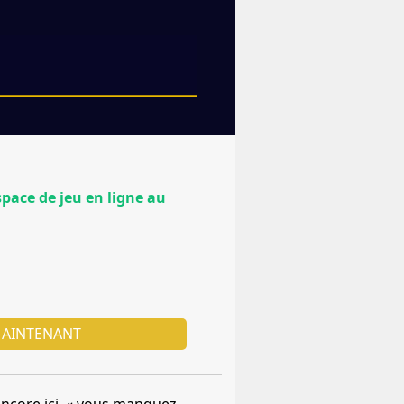
espace de jeu en ligne au
MAINTENANT