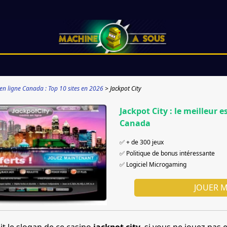
en ligne Canada : Top 10 sites en 2026
Jackpot City
Jackpot City : le meilleur 
Canada
✅ + de 300 jeux
✅ Politique de bonus intéressante
✅ Logiciel Microgaming
JOUER 