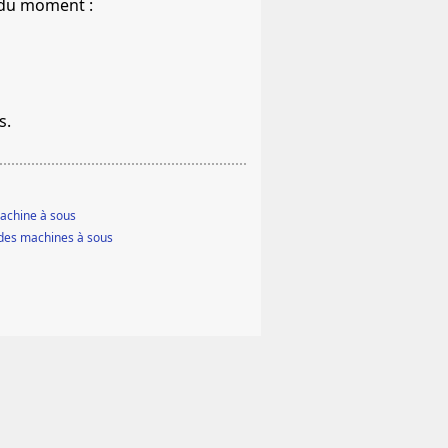
 du moment :
s.
machine à sous
des machines à sous