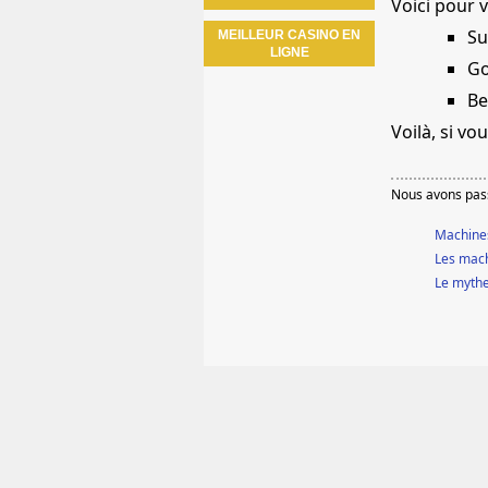
Voici pour 
Su
MEILLEUR CASINO EN
LIGNE
Go
Be
Voilà, si vo
Nous avons passé
Machines 
Les mach
Le mythe