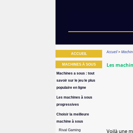
Accueil
Machin
ACCUEIL
Les machin
MACHINES À SOUS
Machines a sous : tout
savoir sur le jeu le plus
populaire en ligne
Les machines à sous
progressives
Choisir la meilleure
machine à sous
Rival Gaming
Voilà une ma