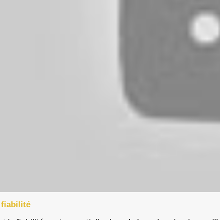
fiabilité