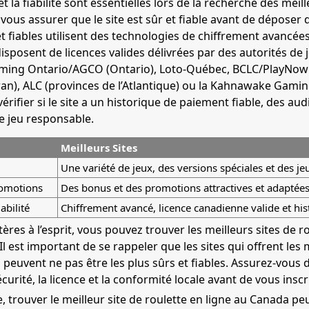
et la fiabilité sont essentielles lors de la recherche des meill
vous assurer que le site est sûr et fiable avant de déposer d
et fiables utilisent des technologies de chiffrement avancé
disposent de licences valides délivrées par des autorités d
ing Ontario/AGCO (Ontario), Loto‑Québec, BCLC/PlayNow (
n), ALC (provinces de l’Atlantique) ou la Kahnawake Gami
érifier si le site a un historique de paiement fiable, des au
de jeu responsable.
Meilleurs Sites
Une variété de jeux, des versions spéciales et des je
romotions
Des bonus et des promotions attractives et adaptée
iabilité
Chiffrement avancé, licence canadienne valide et his
tères à l’esprit, vous pouvez trouver les meilleurs sites de r
l est important de se rappeler que les sites qui offrent les 
peuvent ne pas être les plus sûrs et fiables. Assurez-vous
sécurité, la licence et la conformité locale avant de vous insc
e, trouver le meilleur site de roulette en ligne au Canada p