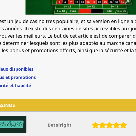
 est un jeu de casino très populaire, et sa version en ligne 
s années. Il existe des centaines de sites accessibles aux jo
 trouver les meilleurs. Le but de cet article est de comparer d
de déterminer lesquels sont les plus adaptés au marché can
 les bonus et promotions offerts, ainsi que la sécurité et la fi
jeux disponibles
us et promotions
rité et fiabilité
ASINOS
Betalright