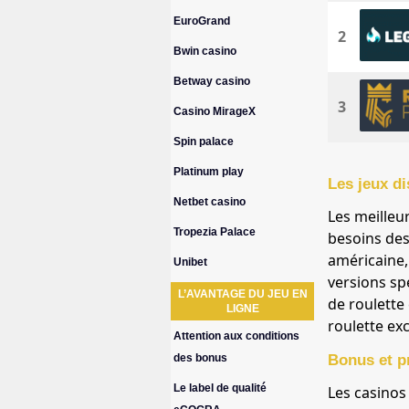
EuroGrand
2
Bwin casino
Betway casino
3
Casino MirageX
Spin palace
Platinum play
Les jeux d
Netbet casino
Les meilleu
Tropezia Palace
besoins des 
américaine,
Unibet
versions spé
L’AVANTAGE DU JEU EN
de roulette
LIGNE
roulette exc
Attention aux conditions
des bonus
Bonus et p
Le label de qualité
Les casinos