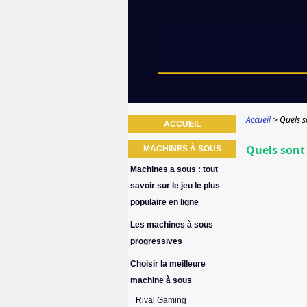
Accueil
Quels s
ACCUEIL
Quels sont 
MACHINES À SOUS
Machines a sous : tout
savoir sur le jeu le plus
populaire en ligne
Les machines à sous
progressives
Choisir la meilleure
machine à sous
Rival Gaming