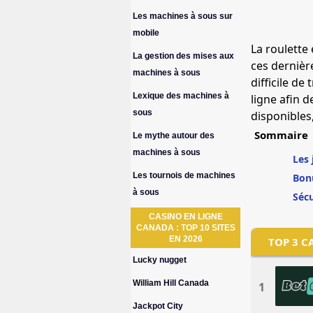
Les machines à sous sur
mobile
La roulette
La gestion des mises aux
ces dernière
machines à sous
difficile de
Lexique des machines à
ligne afin 
sous
disponibles,
Sommaire
Le mythe autour des
machines à sous
Les 
Les tournois de machines
Bon
à sous
Sécu
CASINO EN LIGNE
CANADA : TOP 10 SITES
EN 2026
TOP 3 C
Lucky nugget
William Hill Canada
1
Jackpot City