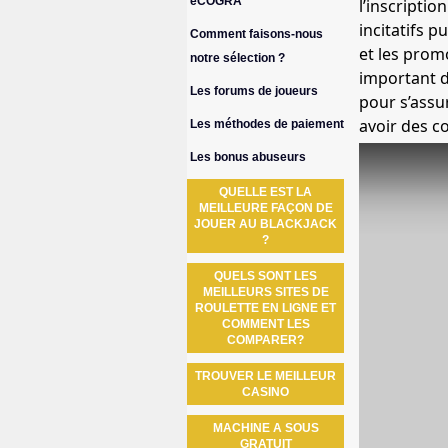
eCOGRA
l’inscriptio
incitatifs p
Comment faisons-nous
et les prom
notre sélection ?
important de
Les forums de joueurs
pour s’assu
avoir des co
Les méthodes de paiement
Les bonus abuseurs
QUELLE EST LA
MEILLEURE FAÇON DE
JOUER AU BLACKJACK
?
QUELS SONT LES
MEILLEURS SITES DE
ROULETTE EN LIGNE ET
COMMENT LES
COMPARER?
TROUVER LE MEILLEUR
CASINO
MACHINE A SOUS
GRATUIT