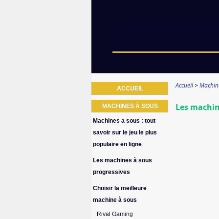
Accueil
Machin
ACCUEIL
Les machin
MACHINES À SOUS
Machines a sous : tout
savoir sur le jeu le plus
populaire en ligne
Les machines à sous
progressives
Choisir la meilleure
machine à sous
Rival Gaming