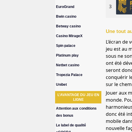
3
EuroGrand
Bwin casino
Betway casino
Une tout au
Casino MirageX
L’écran de 
Spin palace
jeu est au 
sous ne son
Platinum play
ont été dév
Netbet casino
seront donc
Tropezia Palace
conquérir l
sur le chem
Unibet
Jouer aux m
L’AVANTAGE DU JEU EN
monde. Pour
LIGNE
harmonieuse
Attention aux conditions
donc été in
des bonus
mobile dans
Le label de qualité
nouvelle fa